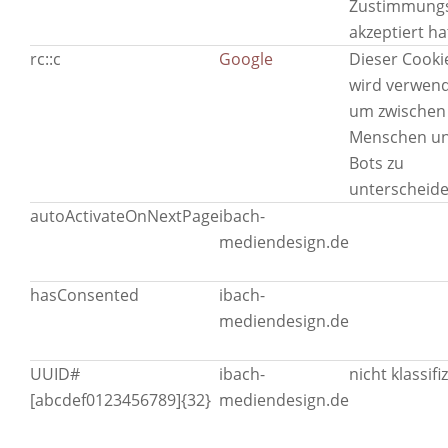
Zustimmungs
akzeptiert ha
rc::c
Google
Dieser Cooki
wird verwend
um zwischen
Menschen u
Bots zu
unterscheide
autoActivateOnNextPage
ibach-
mediendesign.de
hasConsented
ibach-
mediendesign.de
UUID#
ibach-
nicht klassifiz
[abcdef0123456789]{32}
mediendesign.de