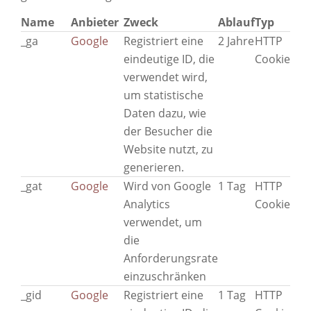
Name
Anbieter
Zweck
Ablauf
Typ
_ga
Google
Registriert eine
2 Jahre
HTTP
eindeutige ID, die
Cookie
verwendet wird,
um statistische
Daten dazu, wie
der Besucher die
Website nutzt, zu
generieren.
_gat
Google
Wird von Google
1 Tag
HTTP
Analytics
Cookie
verwendet, um
die
Anforderungsrate
einzuschränken
_gid
Google
Registriert eine
1 Tag
HTTP