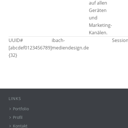
auf allen
Geräten
und
Marketing-
Kanälen.
UUID#
ibach-
Sessio
[abcdef0123456789]
mediendesign.de
{32}
LINKS
Portfolio
Profil
Kontakt