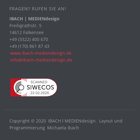
FRAGEN? RUFEN SIE AN!
IBACH | MEDIENdesign
Freiligrathstr. 5
14612 Falkensee
+49 (3322) 400 670
+49 (170) 861 87 43
www.ibach-mediendesign.de
info@ibach-mediendesign.de
Copyright © 2020
IBACH l MEDIENdesign.
Layout und
Programmierung
Michaela Ibach